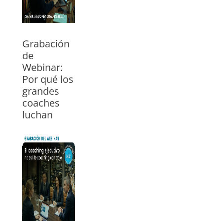
Grabación
de
Webinar:
Por qué los
grandes
coaches
luchan
para
construir
un negocio
18/05/2026
Vea el webinar
con Guillermo
Mendoza,
trainer ICC para