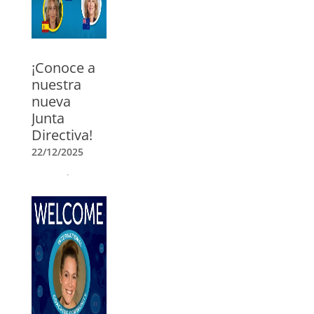
En español
»
¡Conoce a
nuestra
nueva
Junta
Directiva!
22/12/2025
Damos la
bienvenida a
Joseph
O’Connor,
Andrea Lages,
Mark Brand,
Marcela Parga y
Raechel Ford
como nuevos