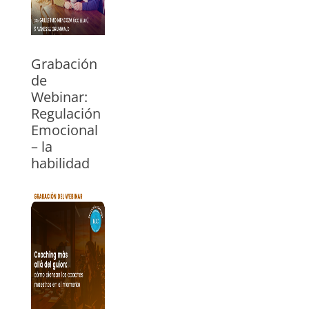
Grabación
de
Webinar:
Regulación
Emocional
– la
habilidad
con la que
todo padre
está
luchando
06/03/2026
Vea el webinar
con Guillermo
Mendoza, (ICC