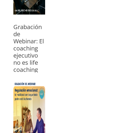
EE.UU y México.
En español
»
Grabación
de
Webinar: El
coaching
ejecutivo
no es life
coaching
con traje
29/04/2026
Vea el webinar
con Guillermo
Mendoza,
trainer ICC para
EE.UU y México.
En español
»