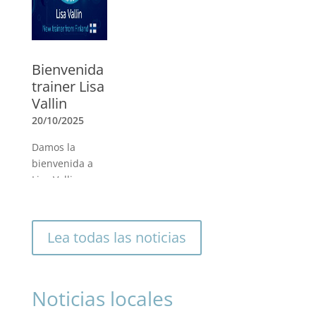
miembros de la
Junta.
»
Bienvenida
trainer Lisa
Vallin
20/10/2025
Damos la
bienvenida a
Lisa Vallin,
nuestra
primera trainer
en Finlandia.
Lea todas las noticias
Ella seguirá
fortaleciendo
nuestra
Noticias locales
presencia
consolidada en