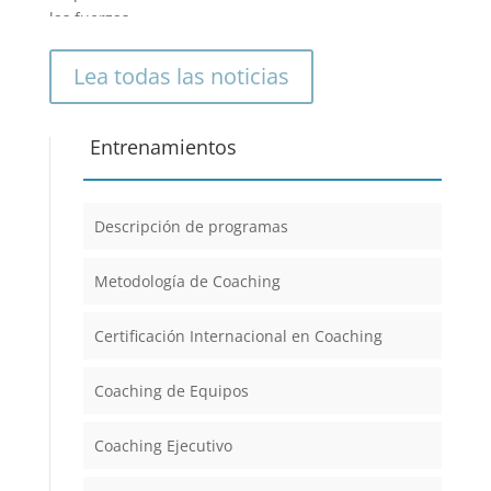
las fuerzas
directrizes para
crear un
Lea todas las noticias
mundo mejor y
calidad de vida
para individuos
Entrenamientos
y
organizaciones.
»
Descripción de programas
Metodología de Coaching
Certificación Internacional en Coaching
Coaching de Equipos
Coaching Ejecutivo