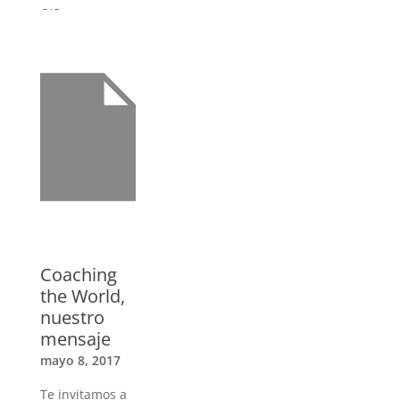
O’Connor
estará en
Sudamérica
entregando los
entrenamientos
de certificación
de Coaching
Ejecutivo en
Perú y Chile en
marzo y abril.
»
Coaching
the World,
nuestro
mensaje
mayo 8, 2017
Te invitamos a