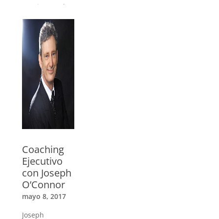
Gracias a todos
nuestros
oradores, a los
Trainers de ICC
y a todos los
Coaches que
participaron
»
Coaching
Ejecutivo
con Joseph
O’Connor
mayo 8, 2017
Joseph